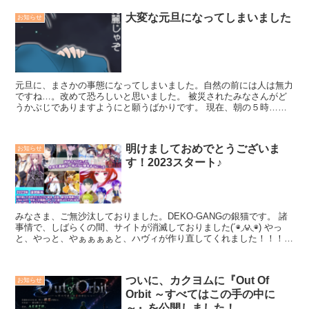
大変な元旦になってしまいました
お知らせ
元旦に、まさかの事態になってしまいました。自然の前には人は無力
ですね…。改めて恐ろしいと思いました。 被災されたみなさんがど
うかぶじでありますようにと願うばかりです。 現在、朝の５時…わ
たし、なんで一睡もしないでゲ謎のイラスト描いて...
明けましておめでとうございま
お知らせ
す！2023スタート♪
みなさま、ご無沙汰しておりました。DEKO-GANGの銀猫です。 諸
事情で、しばらくの間、サイトが消滅しておりました(´◉◞౪◟◉) やっ
と、やっと、やぁぁぁぁと、ハヴィが作り直してくれました！！！あ
りがとうハヴィ！ 今までのすべての...
ついに、カクヨムに『Out Of
お知らせ
Orbit ～すべてはこの手の中に
～』を公開しました！