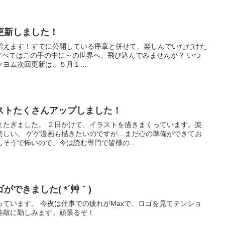
更新しました！
増えます！すでに公開している序章と併せて、楽しんでいただけた
bit～すべてはこの手の中に～の世界へ、飛び込んでみませんか？ いつ
ヨム次回更新は、５月１...
ストたくさんアップしました！
またぎました。 ２日かけて、イラストを描きまくっています。楽
楽しい。 ゲゲ漫画も描きたいのですが…まだ心の準備ができてお
そうで怖いので、今は読む専門で皆様の...
できました( *´艸｀)
Maxで、ロゴを見てテンショ
推敲に勤しみます。頑張るぞ！