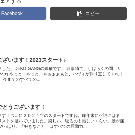
ェアする
Facebook
コピー
ざいます！2023スタート♪
した。DEKO-GANGの銀猫です。 諸事情で、しばらくの間、サ
◞౪◟◉) やっと、やっと、やぁぁぁぁと、ハヴィが作り直してくれま
今までのすべての...
でとうございます！
ます！ついに２０２４年のスタートですね。昨年末にゲ謎にはま
ラストを描いていました。楽しい、寝るのも惜しいくらい。腰が痛
やっぱり、「好きなこと」はすべての原動力...