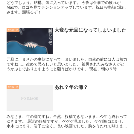
どうでしょう。結構、気に入っています。 今夜は仕事での疲れが
Maxで、ロゴを見てテンションアップしています。祝日も推敲に勤し
みます。頑張るぞ！
大変な元旦になってしまいました
お知らせ
元旦に、まさかの事態になってしまいました。自然の前には人は無力
ですね…。改めて恐ろしいと思いました。 被災されたみなさんがど
うかぶじでありますようにと願うばかりです。 現在、朝の５時…わ
たし、なんで一睡もしないでゲ謎のイラスト描いて...
あれ？年の瀬？
お知らせ
みなさま、年の瀬ですね。全然、投稿できないまま…今年も終わって
ゆきます。 最近の銀猫ですが、ゲゲゲ見ました。 ゲゲ朗にはまり、
水木にはまり、岩子に泣く。良い映画でした。胸をうたれて悶えまし
た。３回入村しましたが、３回目は辛過ぎて映画館を...