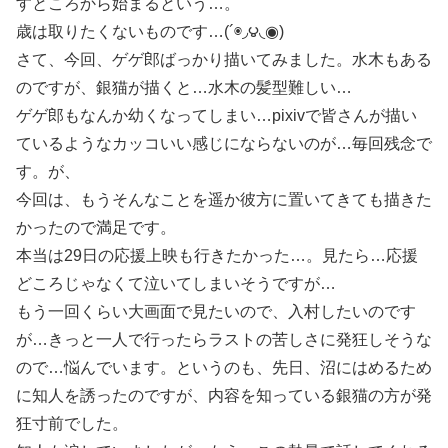
すところから始まるという…。
歳は取りたくないものです…(´◉◞౪◟◉)
さて、今回、ゲゲ郎ばっかり描いてみました。水木もある
のですが、銀猫が描くと…水木の髪型難しい…
ゲゲ郎もなんか幼くなってしまい…pixivで皆さんが描い
ているようなカッコいい感じにならないのが…毎回残念で
す。が、
今回は、もうそんなことを遥か彼方に置いてきても描きた
かったので満足です。
本当は29日の応援上映も行きたかった…。見たら…応援
どころじゃなくて泣いてしまいそうですが…
もう一回くらい大画面で見たいので、入村したいのです
が…きっと一人で行ったらラストの苦しさに発狂しそうな
ので…悩んでいます。というのも、先日、沼にはめるため
に知人を誘ったのですが、内容を知っている銀猫の方が発
狂寸前でした。