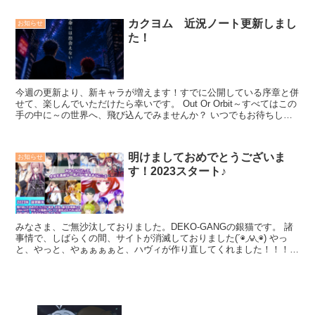
カクヨム 近況ノート更新しまし
お知らせ
た！
今週の更新より、新キャラが増えます！すでに公開している序章と併
せて、楽しんでいただけたら幸いです。 Out Or Orbit～すべてはこの
手の中に～の世界へ、飛び込んでみませんか？ いつでもお待ちして
います！ カクヨム次回更新は、５月１...
明けましておめでとうございま
お知らせ
す！2023スタート♪
みなさま、ご無沙汰しておりました。DEKO-GANGの銀猫です。 諸
事情で、しばらくの間、サイトが消滅しておりました(´◉◞౪◟◉) やっ
と、やっと、やぁぁぁぁと、ハヴィが作り直してくれました！！！あ
りがとうハヴィ！ 今までのすべての...