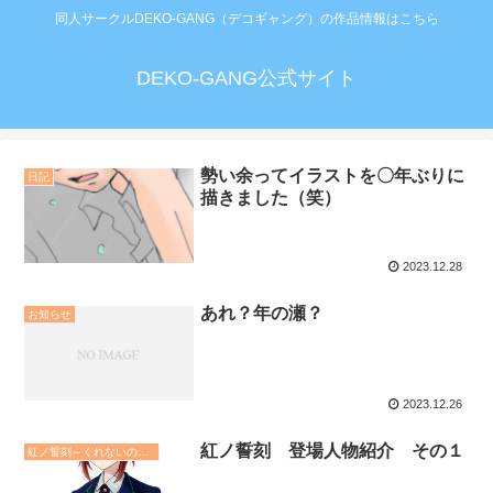
同人サークルDEKO-GANG（デコギャング）の作品情報はこちら
DEKO-GANG公式サイト
勢い余ってイラストを〇年ぶりに
日記
描きました（笑）
2023.12.28
あれ？年の瀬？
お知らせ
2023.12.26
紅ノ誓刻 登場人物紹介 その１
紅ノ誓刻～くれないのせいこく～